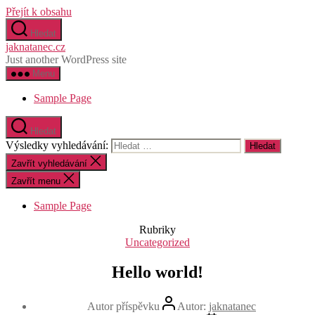
Přejít k obsahu
Hledat
jaknatanec.cz
Just another WordPress site
Menu
Sample Page
Hledat
Výsledky vyhledávání:
Zavřít vyhledávání
Zavřít menu
Sample Page
Rubriky
Uncategorized
Hello world!
Autor příspěvku
Autor:
jaknatanec